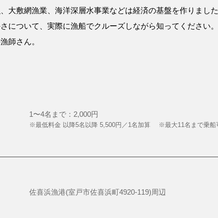
漁、大敷網漁業、海洋深層水事業などは経済の基盤を作りまし
かさについて、実際に漁船でクルーズしながら知ってください
の漁師さん。
1〜4名まで：2,000円
※最低料金 以降5名以降 5,500円／1名加算 ※最大11名まで乗船
佐喜浜漁港(室戸市佐喜浜町4920-119)周辺