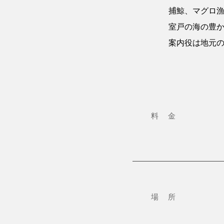
捕鯨、マグロ
室戸の海の豊
案内役は地元
​料 金
場 所