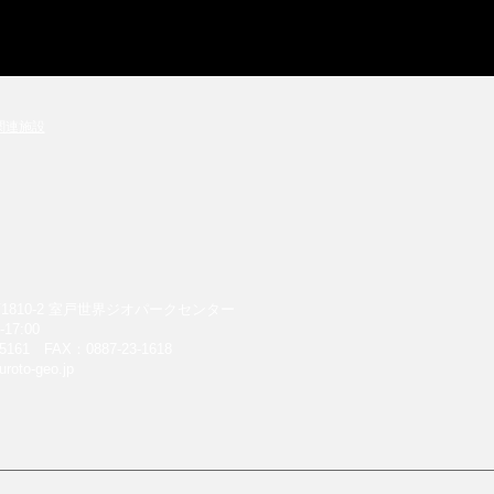
関連施設
810-2
室戸世界ジオパークセンター
17:00
5161 FAX：0887-23-1618
roto-geo.jp