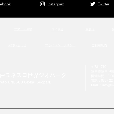
cebook
Instagram
Twitter
ツアー・体験
飲食店
宿泊施設
お問い合わせ
プライバシーポリシー
ご利用規約
〒781-7101
室戸市室戸岬町1
戸ユネスコ世界ジオパーク
開館時間：9:00-
電話：0887-22-
ruto UNESCO Global Geopark
MAIL：
info@mu