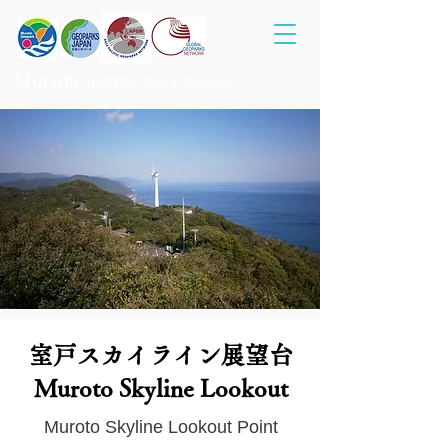
Muroto
UNESCO Global Geopark
室戸スカイライン展望台
Muroto Skyline Lookout
Muroto Skyline Lookout Point