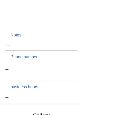
Notes
ー
Phone number
ー
business hours
ー